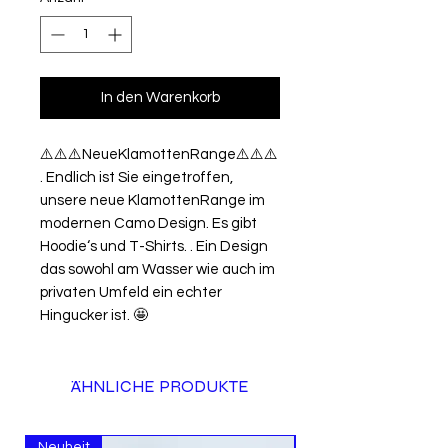
In den Warenkorb
⚠️⚠️⚠️NeueKlamottenRange⚠️⚠️⚠️
. Endlich ist Sie eingetroffen, 
unsere neue KlamottenRange im 
modernen Camo Design. Es gibt 
Hoodie‘s und T-Shirts. . Ein Design 
das sowohl am Wasser wie auch im 
privaten Umfeld ein echter 
Hingucker ist. 🤩
ÄHNLICHE PRODUKTE
Neuheit
Neuheit