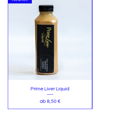
Prime Liver Liquid
Sale-Preis
ab
8,50 €