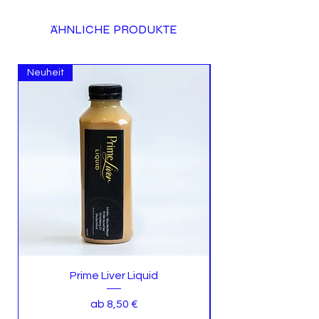
ÄHNLICHE PRODUKTE
Neuheit
Neuheit
Prime Liver Liquid
Sale-Preis
ab
8,50 €