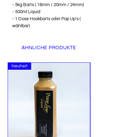
- 5kg Baits ( 16mm / 20mm / 24mm)
- 500ml Liquid
- 1 Dose Hookbaits oder Pop Up's (
wählbar)
ÄHNLICHE PRODUKTE
Neuheit
Neuheit