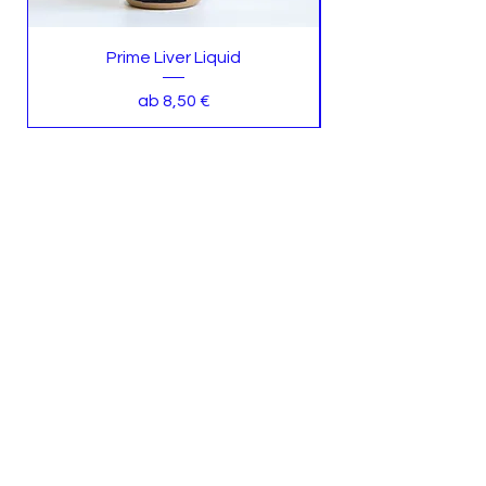
Prime Liver Liquid
Sale-Preis
ab
8,50 €