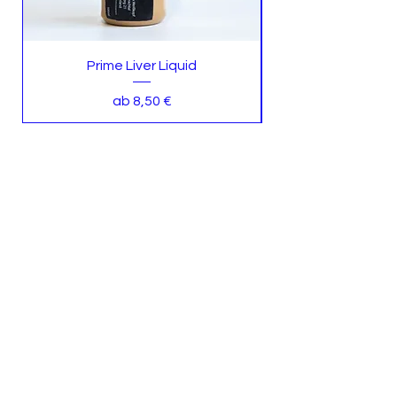
Prime Liver Liquid
Sale-Preis
ab
8,50 €