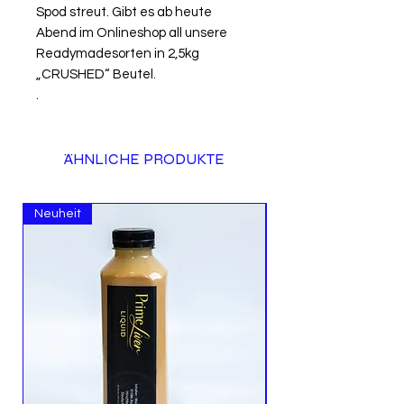
Spod streut. Gibt es ab heute
Abend im Onlineshop all unsere
Readymadesorten in 2,5kg
„CRUSHED“ Beutel.
.
ÄHNLICHE PRODUKTE
Neuheit
Neuheit