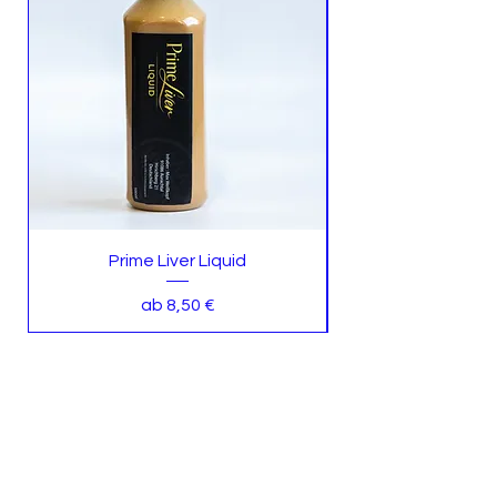
Prime Liver Liquid
Sale-Preis
ab
8,50 €