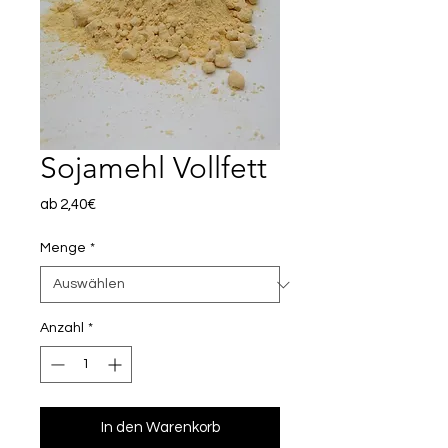
Sojamehl Vollfett
Sale-
ab
2,40€
Preis
Menge
*
Anzahl
*
In den Warenkorb