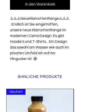
In den Warenkorb
⚠️⚠️⚠️NeueKlamottenRange⚠️⚠️⚠️
. Endlich ist Sie eingetroffen, 
unsere neue KlamottenRange im 
modernen Camo Design. Es gibt 
Hoodie‘s und T-Shirts. . Ein Design 
das sowohl am Wasser wie auch im 
privaten Umfeld ein echter 
Hingucker ist. 🤩
ÄHNLICHE PRODUKTE
Neuheit
Neuheit