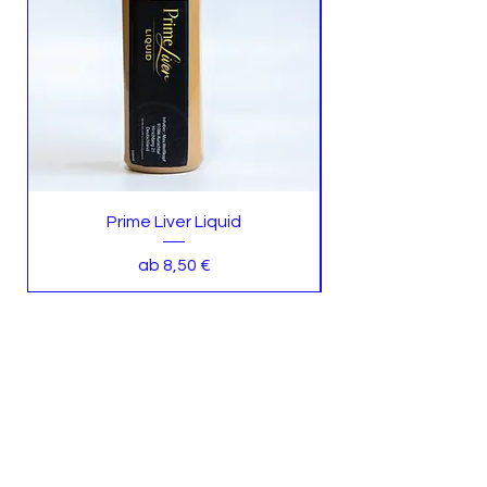
Prime Liver Liquid
Sale-Preis
ab
8,50 €